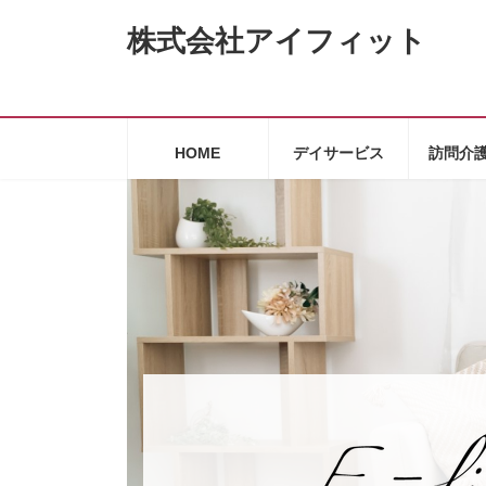
コ
ナ
株式会社アイフィット
ン
ビ
テ
ゲ
ン
ー
ツ
シ
へ
ョ
HOME
デイサービス
訪問介
ス
ン
キ
に
ッ
移
プ
動