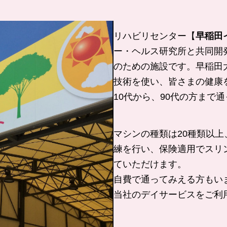
リハビリセンター【
早稲田
ー・ヘルス研究所と共同開
のための施設です。早稲田
技術を使い、皆さまの健康
10代から、90代の方まで
マシンの種類は20種類以
練を行い、保険適用でスリ
ていただけます。
自費で通ってみえる方もい
当社のデイサービスをご利