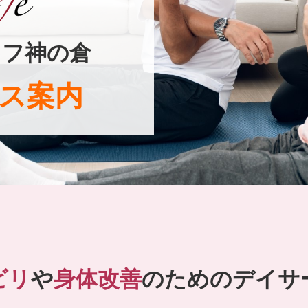
イフ
神の倉
ス
案内
ビリ
や
身体改善
のためのデイサ