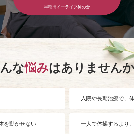
早稲田イーライフ神の倉
んな
悩み
は
ありません
入院や長期治療で、
体を動かせない
一人で体操するより